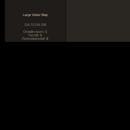
Large Visitor Map
216.73.216.208
Онлайн всего:
1
Гостей:
1
Пользователей:
0