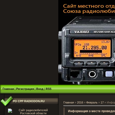
Главная
|
Регистрация
|
Вход
|
RSS
РО СРР RADIODON.RU
Главная
»
2016
»
Февраль
»
17
» Инфор
Информация о месте проведе