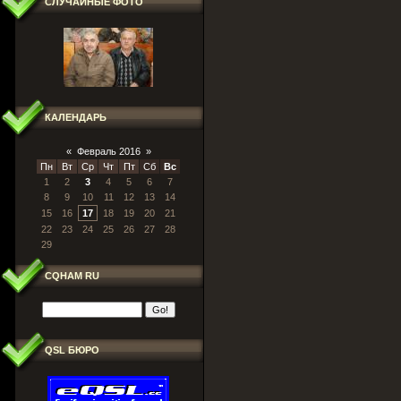
СЛУЧАЙНЫЕ ФОТО
КАЛЕНДАРЬ
«
Февраль 2016
»
Пн
Вт
Ср
Чт
Пт
Сб
Вс
1
2
3
4
5
6
7
8
9
10
11
12
13
14
15
16
17
18
19
20
21
22
23
24
25
26
27
28
29
CQHAM RU
QSL БЮРО