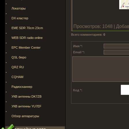
Локаторы
DX кластер
Просмотров
: 1048 |
Доба
EME SDR 70cm 23cm
Всего комментариев
:
0
WEB SDR radio online
Имя *:
EPC Member Center
Email *:
QSL бюро
QRZ RU
CQHAM
Радиосканнер
Код *:
УКВ антенны DK7ZB
УКВ антенны YU7EF
Обзор аппаратуры