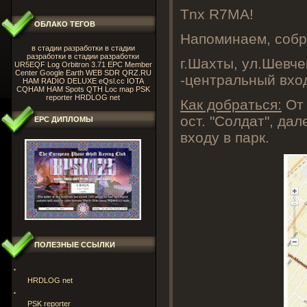
Tnx R7MA!
ОБЛАКО ТЕГОВ
Напоминаем, собра
в стадии разработки
в стадии
разработки
в стадии разработки
г.Шахты, ул.Шевче
UR5EQF Log
Orbitron 3.71
EPC Member
Center
Google Earth
WEB SDR
QRZ.RU
-центральный вход
HAM RADIO DELUXE
eQsl.cc
IOTA
CQHAM
HAM Spots
QTH Loc map
PSK
reporter
HRDLOG net
Как добраться:
От 
ост. "Солдат", да
ЕРС ДИПЛОМЫ
входу в парк.
ПОЛЕЗНЫЕ ССЫЛКИ
HRDLOG net
PSK reporter